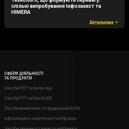
спільні випробування Інфозахист та
HIMERA
Детальнiше
СФЕРИ ДІЯЛЬНОСТІ
ТА ПРОДУКТИ
Засоби РЕР та пеленгації
Засоби РТР на базі БпЛА
Засоби виявлення та придушення БпЛА
Інформаційно-аналітична платформа
Засоби технічного захисту інформації