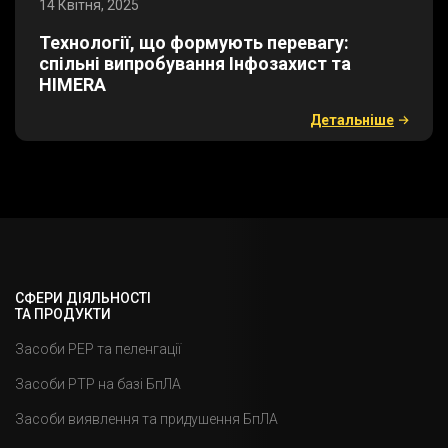
14 Квітня, 2025
​Технології, що формують перевагу:
спільні випробування Інфозахист та
HIMERA
Детальнiше
СФЕРИ ДІЯЛЬНОСТІ
ТА ПРОДУКТИ
Засоби РЕР та пеленгації
Засоби РТР на базі БпЛА
Засоби виявлення та придушення БпЛА