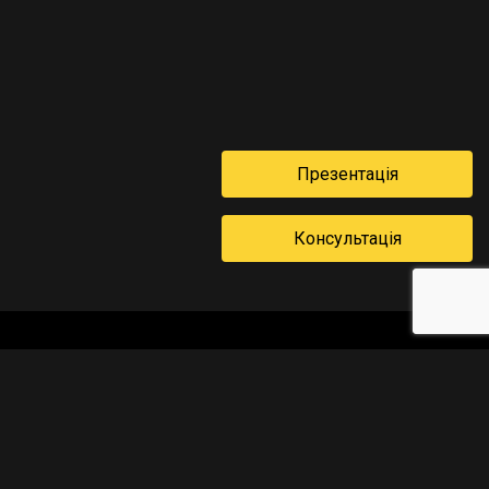
Презентацiя
Консультація
Виконує завдання